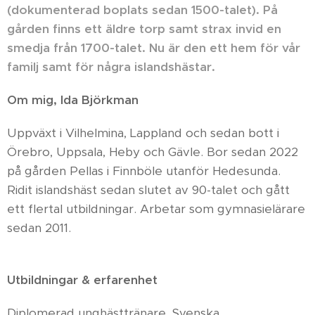
(dokumenterad boplats sedan 1500-talet). På
gården finns ett äldre torp samt strax invid en
smedja från 1700-talet. Nu är den ett hem för vår
familj samt för några islandshästar.
Om mig, Ida Björkman
Uppväxt i Vilhelmina, Lappland och sedan bott i
Örebro, Uppsala, Heby och Gävle. Bor sedan 2022
på gården Pellas i Finnböle utanför Hedesunda.
Ridit islandshäst sedan slutet av 90-talet och gått
ett flertal utbildningar. Arbetar som gymnasielärare
sedan 2011.
Utbildningar & erfarenhet
Diplomerad unghästtränare, Svenska