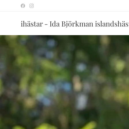
ihästar - Ida Björkman islandshäs