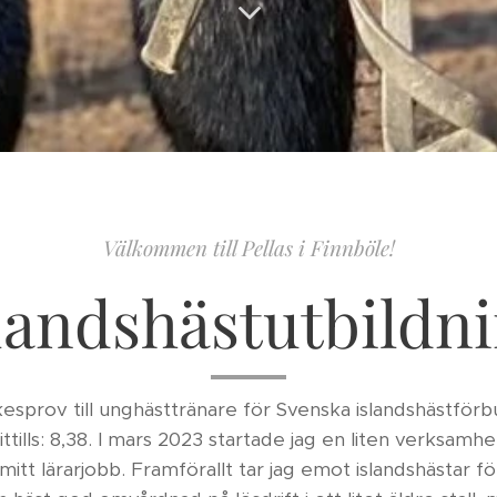
Välkommen till Pellas i Finnböle!
landshästutbildn
kesprov till unghästtränare för Svenska islandshästfö
ills: 8,38. I mars 2023 startade jag en liten verksamhe
itt lärarjobb. Framförallt tar jag emot islandshästar f