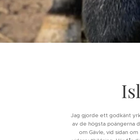
Is
Jag gjorde ett godkänt yr
av de högsta poängerna ditt
om Gävle, vid sidan om m