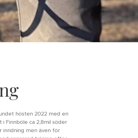
ing
rbundet hösten 2022 med en
t i Finnböle ca 2,8mil söder
ör inridning men även för