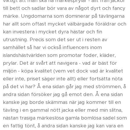
viktigt att man ska ha märkesprylar - allt från jackor
till bett och sadlar bör vara av något dyrt och fancy
märke. Ungdomarna som dominerar på tävlingarna
har allt som oftast mycket välbärgade föräldrar och
kan investera i mycket dyra hästar och fin
utrustning. Precis som det ser ut i resten av
samhället så har vi också influencers inom
islandshästvärlden som promotar foder, kläder,
prylar. Det är svårt att navigera - vad är bäst för
miljön - köpa kvalitet (vem vet dock vad är kvalitet
eller inte, priset säger inte allt) eller fortsätta nöta
på det vi har? Å ena sidan går jag med strömmen, å
andra sidan försöker jag gå emot den. Å ena sidan
kanske jag borde skämmas när jag kommer till en
tävling i en gammal nött jacka eller med min slitna,
nästan trasiga märkeslösa gamla bomlösa sadel som
en fattig tönt, å andra sidan kanske jag kan vara en