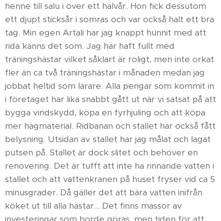
henne till salu i över ett halvår. Hon fick dessutom
ett djupt sticksår i somras och var också halt ett bra
tag. Min egen Artali har jag knappt hunnit med att
rida känns det som. Jag har haft fullt med
träningshästar vilket såklart är roligt, men inte orkat
fler än ca två träningshästar i månaden medan jag
jobbat heltid som lärare. Alla pengar som kommit in
i företaget har lika snabbt gått ut när vi satsat på att
bygga vindskydd, köpa en fyrhjuling och att köpa
mer hagmaterial. Ridbanan och stallet har också fått
belysning. Utsidan av stallet har jag målat och lagat
putsen på. Stallet är dock slitet och behöver en
renovering. Det är tufft att inte ha rinnande vatten i
stallet och att vattenkranen på huset fryser vid ca 5
minusgrader. Då gäller det att bära vatten inifrån
köket ut till alla hästar... Det finns massor av
investeringar som borde göras, men tiden för att