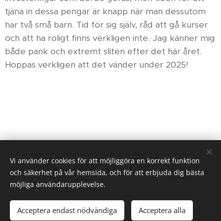
tjäna in dessa pengar är knapp när man dessutom
har två små barn. Tid för sig själv, råd att gå kurser
och att ha roligt finns verkligen inte. Jag känner mig
både pank och extremt sliten efter det här året.
Hoppas verkligen att det vänder under 2025!
Share
Vi använder cookies för att möjliggöra en korrekt funktion
och säkerhet på vår hemsida, och för att erbjuda dig bästa
möjliga användarupplevelse.
© 2023 ihästar
.
Alla rättigheter reserverade.
Acceptera endast nödvändiga
Acceptera alla
Skapad med
Webnode
Cookies